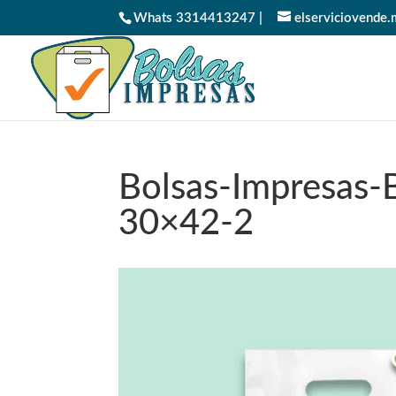
Whats 3314413247 |
elserviciovende
Bolsas-Impresas-
30×42-2